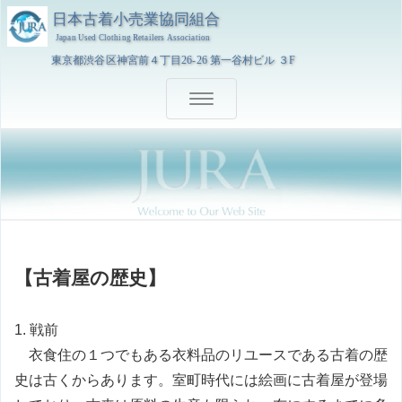
日本古着小売業協同組合
Japan Used Clothing Retailers Association
東京都渋谷区神宮前４丁目26-26 第一谷村ビル ３F
ナ
ビ
ゲ
設立趣旨
ー
シ
事業活動状況
ョ
ン
【古着屋の歴史】
を
社会的役割
切
り
1. 戦前
会員名簿
替
衣食住の１つでもある衣料品のリユースである古着の歴
え
史は古くからあります。室町時代には絵画に古着屋が登場