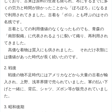
しており、古来は原料の生産も限られ、布にするまでに多
古着屋の歴史
くの労力と時間が掛かったことから「ぼろぼろ」になるま
で利用されてきました。古着を「ボロ」とも呼ぶのはその
古着の輸入動向
名残です。
古着としての利用価値のなくなったものでも、青森の
「南部裂織」に代表されるように裂いて織り、再利用され
てきました。
高価な着物は質入にも供されました。 それだけ衣類に
は価値があった時代が長く続いたのです。
2. 戦後
戦後の物不足時代にはアメリカなどから大量の古着が輸
入され、上野、浅草界隈で売られていました。軍の払い下
げと一緒に、背広、シャツ、ズボン等が販売されていまし
た。
3. 昭和後期