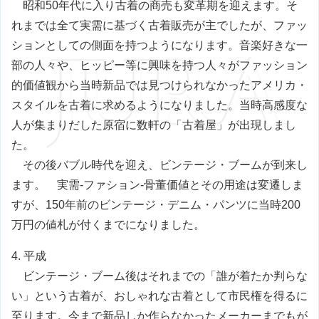
昭和50年代に入り古着の商売も変革期を迎えます。そ
れまでは全て実需に基づく古着販売が主でしたが、ファッ
ションとしての側面を持つようになります。音楽好きな一
部の人々や、ヒッピー等に興味を持つ人々がファッション
的価値観から当時新品では見つけられなかったアメリカ・
スタイルを古着に求めるようになりました。当時高感度な
人が集まりだした原宿に数軒の「古着屋」が出現しまし
た。
その後バブル時代を迎え、ビンテージ・ブームが到来し
ます。 実需-ファション-骨董価値とその用途は変遷しま
すが、150年前のビンテージ・デニム・パンツに当時200
万円の値札が付くまでになりました。
4. 平成
ビンテージ・ブーム後はそれまでの「誰が着たか判らな
い」という古着が、おしゃれな古着として市民権を得るに
至ります。今まで新品しか作らなかったメーカーまでもが